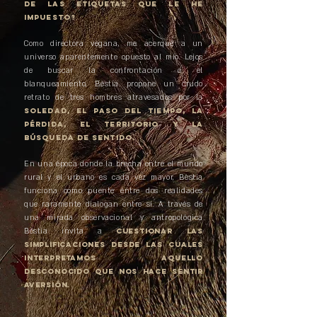
de las etiquetas que le he
impuesto?
Como directora vegana, me acerqué a un
universo aparentemente opuesto al mío. Lejos
de buscar la confrontación o el
blanqueamiento, Bèstia propone un crudo
retrato de tres hombres atravesados por la
soledad, el paso del tiempo, la
pérdida, el territorio y la
búsqueda de sentido.
En una época donde la brecha entre el mundo
rural y el urbano es cada vez mayor, Bèstia
funciona como puente entre dos realidades
que raramente dialogan entre sí. A través de
una mirada observacional y antropológica
Bèstia invita a
cuestionar LAS
simplificaciones DESDE LAS CUALES
INTERPRETAMOS aQUELLO
DESCONOCIDO QUE NOS HACE SENTIR
AVERSIÓN.