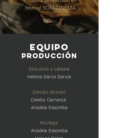
Proxima proyección en
festival SOM CINEMA
EQUIPO
PRODUCCIÓN
Directora y cámara
Helena Garza García
Sonido directo
Camilo Carranza
Ariadna Essomba
Montaje
Ariadna Essomba